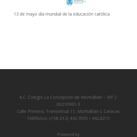
13 de mayo día mundial de la educación católica
A.C. Colegio La Concepción de Montalbán – RIF J-
00210965-3
Calle Primera, Transversal 11, Montalban I, Caracas
Teléfonos: (+58-212) 442.7055 / 442.8215
Powered by