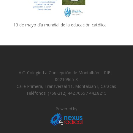
13 de mayo día mundial de la educación católica
A.C. Colegio La Concepción de Montalbán – RIF J-
00210965-3
Calle Primera, Transversal 11, Montalban I, Caracas
Teléfonos: (+58-212) 442.7055 / 442.8215
Powered by